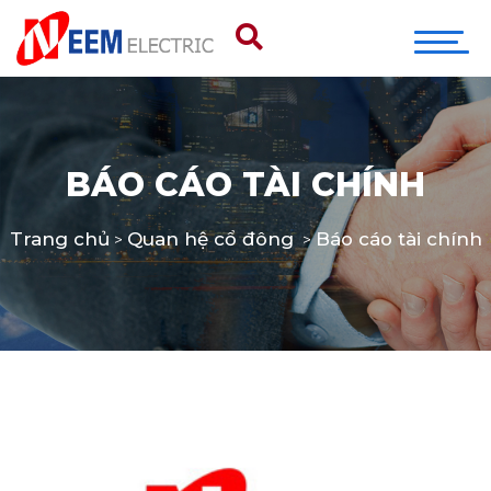
BÁO CÁO TÀI CHÍNH
Trang chủ
Quan hệ cổ đông
Báo cáo tài chính
>
>