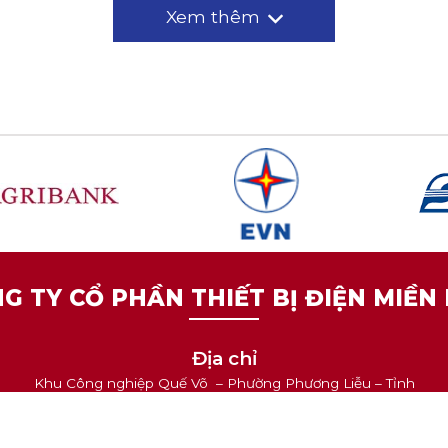
Xem thêm
G TY CỔ PHẦN THIẾT BỊ ĐIỆN MIỀN
Địa chỉ
Khu Công nghiệp Quế Võ – Phường Phương Liễu – Tỉnh
Bắc Ninh - Việt Nam