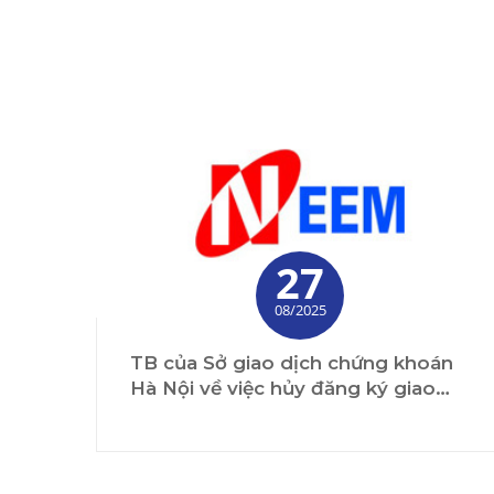
27
08/2025
TB của Sở giao dịch chứng khoán
Hà Nội về việc hủy đăng ký giao
dịch đối với cổ phiếu của Công ty
cổ phần thiết bị điện Miền Bắc (
MCK:NEM)