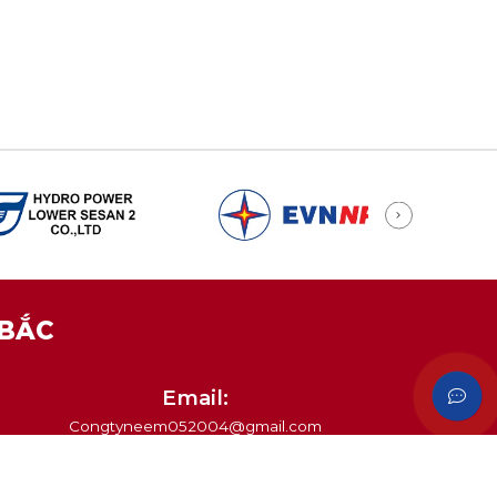
 BẮC
Email:
Congtyneem052004@gmail.com