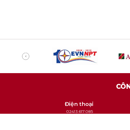
CÔN
Điện thoại
02413.617.085